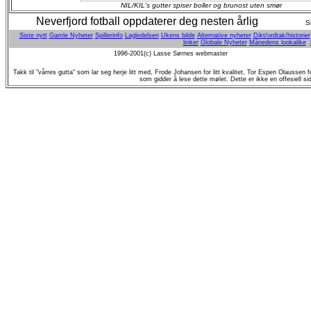
NIL/KIL's gutter spiser boller og brunost uten smør
Neverfjord fotball oppdaterer deg nesten årlig
S
Siste nytt
Gamle Nyheter
Spillerinfo
Lagledelsen
Ukens bilde
Alternative nyheter
Dikt/ordtak/historier
linker
Globale Nyheter
Månedens lookalike
1996-2001(c) Lasse Sørnes webmaster
Takk til "vårres gutta" som lar seg herje litt med, Frode Johansen for litt kvalitet, Tor Espen Olaussen 
som gidder å lese dette mølet. Dette er ikke en offesiell si