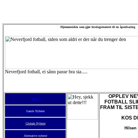
Hjemmesiden som gjør tirsdagsteateret til en åpenbaring
Neverfjord fotball, ei sånn passe bra sia.....
OPPLEV N
Hjem
FOTBALL SLI
FRAM TIL SISTE
Gamle Nyheter
KOS DEG
Globale Nyheter
Hilsen
Alternative nyheter