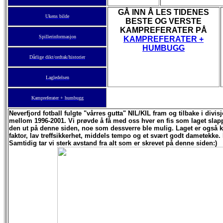
GÅ INN Å LES TIDENES
Ukens bilde
BESTE OG VERSTE
KAMPREFERATER PÅ
Spillerinformasjon
KAMPREFERATER +
HUMBUGG
Dårlige dikt/ordtak/historier
Lagledelsen
Kampreferater + humbugg
Neverfjord fotball fulgte "vårres gutta" NIL/KIL fram og tilbake i divi
mellom 1996-2001. Vi prøvde å få med oss hver en fis som laget slapp
den ut på denne siden, noe som dessverre ble mulig. Laget er også k
faktor, lav treffsikkerhet, middels tempo og et svært godt dametekke. L
Samtidig tar vi sterk avstand fra alt som er skrevet på denne siden:)