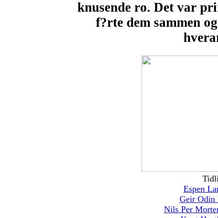
knusende ro. Det var pr
f?rte dem sammen og f
hvera
Tidl
Espen La
Geir Odin 
Nils Per Mort