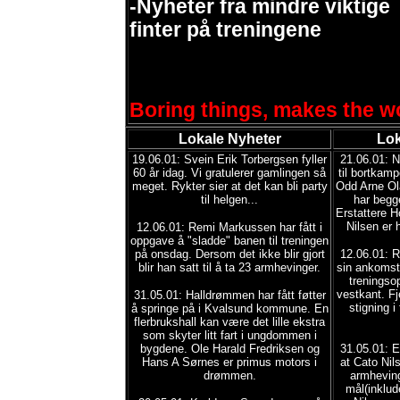
-Nyheter fra mindre viktige
finter på treningene
Boring things, makes the wo
Lokale Nyheter
Lok
19.06.01: Svein Erik Torbergsen fyller
21.06.01: NI
60 år idag. Vi gratulerer gamlingen så
til bortkam
meget. Rykter sier at det kan bli party
Odd Arne Ol
til helgen...
har begge
Erstattere H
Nilsen er 
12.06.01: Remi Markussen har fått i
oppgave å "sladde" banen til treningen
på onsdag. Dersom det ikke blir gjort
12.06.01: 
blir han satt til å ta 23 armhevinger.
sin ankomst 
treningsop
vestkant. F
31.05.01: Halldrømmen har fått føtter
stigning i
å springe på i Kvalsund kommune. En
flerbrukshall kan være det lille ekstra
som skyter litt fart i ungdommen i
bygdene. Ole Harald Fredriksen og
31.05.01: E
Hans A Sørnes er primus motors i
at Cato Nil
drømmen.
armheving
mål(inklud