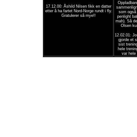
Oppladbare
17.12.00: Åshild Nilsen fikk en datter
sammenligni
etter å ha fartet Nord-Norge rundt i fly.
s
om også 
Gratulerer så mye!!
penlight ba
mah). Så det
Olsen ku
12.02.01: Jo
gjorde et
sist treni
hele treni
var hele 