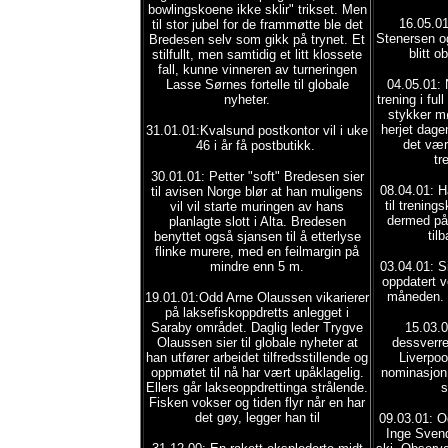
bowlingskoene ikke sklir" trikset. Men
16.05.0
til stor jubel for de frammøtte ble det
Stenersen og
Bredesen selv som gikk på trynet. Et
blitt o
stilfullt, men samtidig et litt klossete
fall, kunne vinneren av turneringen
Lasse Sørnes fortelle til globale
04.05.01: 
nyheter.
trening i fu
stykker m
herjet dage
31.01.01:Kvalsund postkontor vil i uke
det vær
46 i år få postbutikk.
tr
30.01.01: Petter "soft" Bredesen sier
08.04.01: 
til avisen Norge blør at han muligens
til trening
vil vil starte muringen av hans
dermed på
planlagte slott i Alta. Bredesen
til
benyttet også sjansen til å etterlyse
flinke murere, med en feilmargin på
mindre enn 5 m.
03.04.01: Si
oppdatert v
måneden. 
19.01.01:Odd Arne Olaussen vikarierer
på laksefiskoppdretts anlegget i
Saraby området. Daglig leder Trygve
15.03.0
Olaussen sier til globale nyheter at
dessverre
han utfører arbeidet tilfredsstillende og
Liverpoo
oppmøtet til nå har vært upåklagelig.
nominasjon 
Ellers går lakseoppdrettinga strålende.
s
Fisken vokser og tiden flyr når en har
det gøy, legger han til
09.03.01: O
Inge Svend