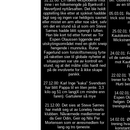
31.12.00: En rakett eksploderte midt
ski. Observa
inne i en folkemengde på Bjørkvoll i
av en ti
Neverfjord nyttårsaften. Det ble holdt
opptelling like etter at sjokket haddde
05.03.01: R
lagt seg og ingen var heldigvis savnet
trick sist t
eller mistet en arm eller noe sånt, selv
m
om det en stund så ut som om Steve
Sørnes hadde blitt sprengt i luften.
25.02.01: 
Han ble kort tid etter funnet av Tor
Kautokeino
Espen Olaussen liggende ved
Wickstrøm
utskytingsområdet med en glofri sneip
s
hengende i munnvika. Runar
Fagerlund som forskriftsmessig fyrte
24.02.01: F
på raketten sier til globale nyheter at
vil de sønda
situasjonen var ute av kontroll en
mot Kaut
stund, og at det måtte slås hardt ned
F
på de involverte for å ikke skape
panikk.
22.02.01: 
trener for
27.12.00: Karl Inge "kaka" Svendsen
Hurti b
har blitt Pappa til en liten jente. 3,3
kilo og 51 cm lang(4 cm mindre enn
14.02.01:
faren). Gartulerer så mye
Espen Ola
helgen. D
21.12.00: Det sies at Steve Sørnes
treningsk
har meldt seg ut av Loneley hearts
klubben. Nåværnede medlemmer er
da Geir Odin, Geir og Nils Per
14.02.01: Ø
Mortensen som er æresmedlem for
trening hva
lang og tro tjeneste.
konstant 