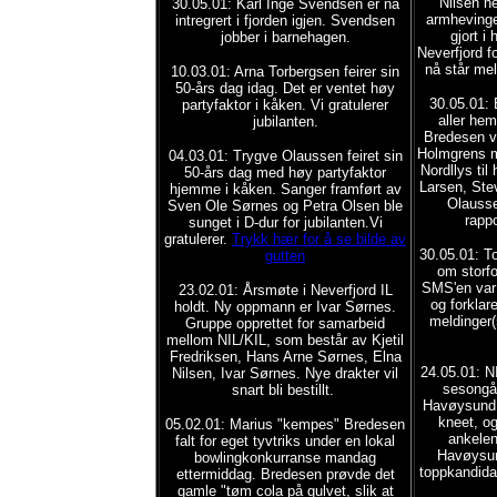
Nilsen n
30.05.01: Karl Inge Svendsen er nå
armhevinge
intregrert i fjorden igjen. Svendsen
gjort i 
jobber i barnehagen.
Neverfjord f
nå står me
10.03.01: Arna Torbergsen feirer sin
50-års dag idag. Det er ventet høy
30.05.01: 
partyfaktor i kåken. Vi gratulerer
aller hem
jubilanten.
Bredesen vi
Holmgrens m
04.03.01: Trygve Olaussen feiret sin
Nordllys til
50-års dag med høy partyfaktor
Larsen, Ste
hjemme i kåken. Sanger framført av
Olausse
Sven Ole Sørnes og Petra Olsen ble
rapp
sunget i D-dur for jubilanten.Vi
gratulerer.
Trykk hær for å se bilde av
30.05.01: T
gutten
om storfo
SMS'en var 
23.02.01: Årsmøte i Neverfjord IL
og forklar
holdt. Ny oppmann er Ivar Sørnes.
meldinger(
Gruppe opprettet for samarbeid
mellom NIL/KIL, som består av Kjetil
Fredriksen, Hans Arne Sørnes, Elna
24.05.01: N
Nilsen, Ivar Sørnes. Nye drakter vil
sesongåp
snart bli bestillt.
Havøysund.
kneet, og
05.02.01: Marius "kempes" Bredesen
ankelen
falt for eget tyvtriks under en lokal
Havøysun
bowlingkonkurranse mandag
toppkandidat
ettermiddag. Bredesen prøvde det
gamle "tøm cola på gulvet, slik at